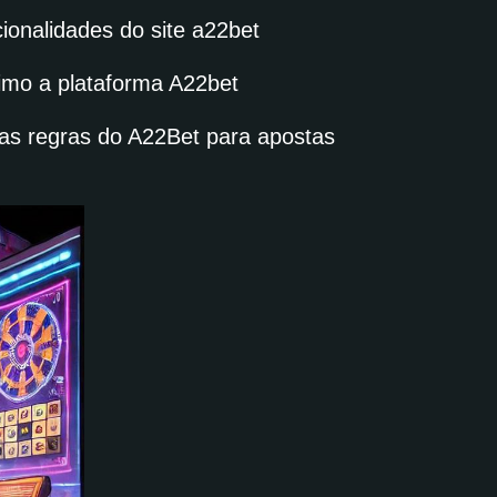
ionalidades do site a22bet
imo a plataforma A22bet
 as regras do A22Bet para apostas