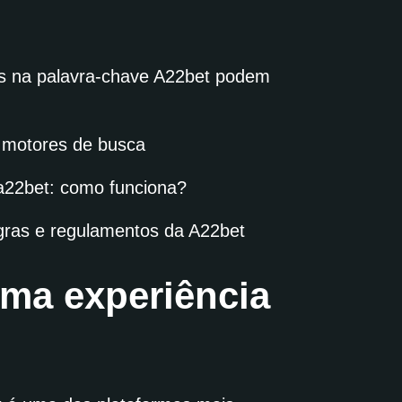
tas na palavra-chave A22bet podem
s motores de busca
 a22bet: como funciona?
egras e regulamentos da A22bet
uma experiência