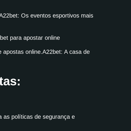
.A22bet: Os eventos esportivos mais
bet para apostar online
 apostas online.A22bet: A casa de
tas:
 as políticas de segurança e