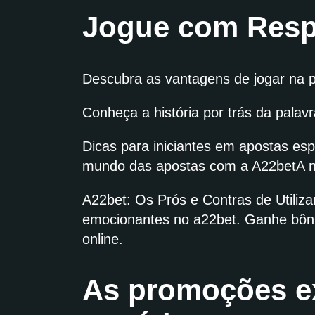
Jogue com Resp
Descubra as vantagens de jogar na 
Conheça a história por trás da palav
Dicas para iniciantes em apostas esp
mundo das apostas com a A22betA no
A22bet: Os Prós e Contras de Utiliza
emocionantes no a22bet. Ganhe bônu
online.
As promoções ex