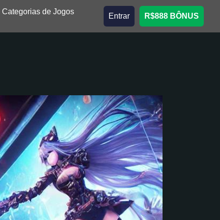
Categorias de Jogos
Entrar
R$888 BÔNUS