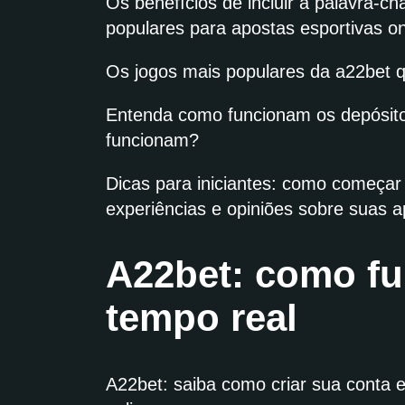
Os benefícios de incluir a palavra-
populares para apostas esportivas on
Os jogos mais populares da a22bet q
Entenda como funcionam os depósito
funcionam?
Dicas para iniciantes: como começar
experiências e opiniões sobre suas a
A22bet: como fu
tempo real
A22bet: saiba como criar sua conta 